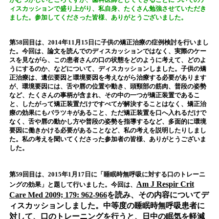
ィスカッションで盛り上がり、私自身、たくさん勉強させていただき
ました。参加してくださった皆様、ありがとうございました。
第58回目は、2014年11月15日に子供の矯正治療の症例検討を行いまし
た。今回は、論文を読んでのディスカッションではなく、実際のケー
スを見ながら、この患者さんの口の状態をどのように考えて、どのよ
うにするのか、などについて、ディスカッションしました。子供の矯
正治療は、遺伝要因と環境要因を考えながら治療する必要があります
が、環境要因には、舌や唇の位置や動き、頭頸部の筋肉、普段の姿勢
など、たくさんの事柄が含まれ、その中の一つが矯正装置であるこ
と、したがって矯正装置だけですべてが解決することはなく、矯正治
療の効果にもバラツキがあること、ただ矯正装置を口へ入れるだけで
なく、舌や唇の動かし方や普段の姿勢を指導するなど、多面的に環境
要因に働きかける必要があることなど、私の考えを説明したりしまし
た。私の考えを聞いてくださった参加者の皆様、ありがとうございま
した。
第59回目は、2015年1月17日に「睡眠時無呼吸に対する口のトレーニ
Am J Respir Crit
ングの効果」と題して行いました。今回は、
Care Med 2009; 179: 962-966
を読み、その内容についてデ
ィスカッションしました。中等度の睡眠時無呼吸患者に
対して、口のトレーニングを行うと、日中の眠気を軽減