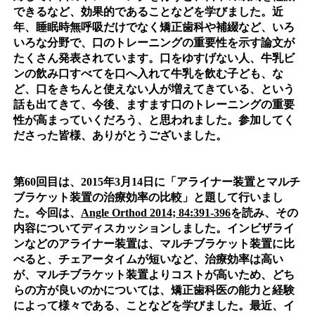
できるなど、効果的であることなどを学びました。近
年、睡眠時無呼吸だけでなく矯正歯科や補綴など、いろ
いろな分野で、口のトレーニングの重要性を示す論文が
たくさん発表されています。口をゆすげない人、牛乳ビ
ンの飲み口すべてを口へ入れて牛乳を飲む子ども、な
ど、口をきちんと使えない人が増えてきている、という
話も出てきて、今後、ますます口のトレーニングの重要
性が高まっていくだろう、と思われました。参加してく
ださった皆様、ありがとうございました。
第60回目は、2015年3月14日に「アライナー装置とマルチ
ブラケット装置の治療効率の比較」と題して行いまし
た。今回は、
Angle Orthod 2014; 84:391-396
を読み、その
内容についてディスカッションしました。インビザライ
ンなどのアライナー装置は、マルチブラケット装置に比
べると、チェアータイムが短いなど、治療効率は高い
が、マルチブラケット装置よりコストが高いため、どち
らの方が良いのかについては、矯正歯科医の能力と経験
によって様々である、ことなどを学びました。最近、イ