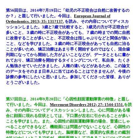
第56回目は、2014年7月19日に「幼児の不正咬合は自然に改善するの
か？」と題して行いました。今回は、
European Journal of
Orthodontics. 2013; 35: 131?137.
を読み、その内容についてディスカ
ッションしました。3歳と7歳で比較すると、3歳児の方が不正咬合が
多いこと、３歳の時に不正咬合があっても、７歳の時までの間に自然
に改善することが多いこと、不正咬合は指しゃぶりなどと関係が強い
こと、などを学びました。３歳の時に不正咬合があっても自然に治る
ことが多いため、矯正治療はあまり早く開始するのではなく、混合歯
列期になってから開始した方がよいことなどが、データとともに書か
れており、矯正治療を開始するタイミングについて、私自身、たくさ
ん勉強させていただきました。人種の違いなどがあるため、この論文
のデータをそのまま日本人に当てはめることはできませんが、今後の
診療の参考にしたいと思いました。参加してくださった皆様、ありが
とうございました。
第57回目は、2014年9月20日に「心因性顔面運動障害の特徴」と題し
て行いました。今回は、
Movement Disorders 2012; 27: 1544-1551.
を読
み、その内容についてディスカッションしました。心に問題がある場
合に顔面に現れる症状としては、下口唇が左右に引かれることが多い
ことを学びました。また、心因性の顔面運動障害の場合、普通にしゃ
べることができるなど、機能面には問題がでないことなど、心因性の
特徴などについても学びました。脳梗塞など、器質的な疾患との鑑別
がむつかしいところですが、歯科医師としてできることについてのデ