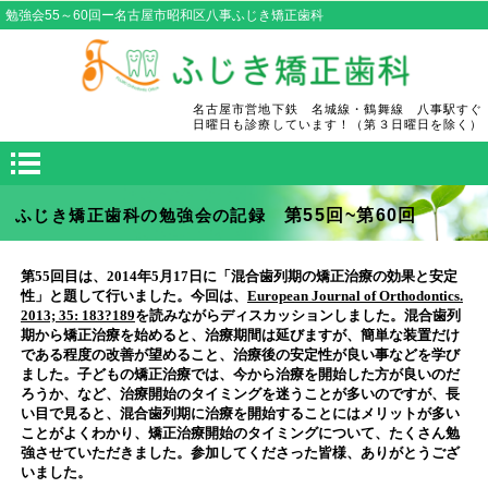
勉強会55～60回ー名古屋市昭和区八事ふじき矯正歯科
名古屋市営地下鉄 名城線・鶴舞線 八事駅すぐ
日曜日も診療しています！（第３日曜日を除く）
第55回~第60回
ふじき矯正歯科の勉強会の記録
第55回目は、2014年5月17日に「混合歯列期の矯正治療の効果と安定
性」と題して行いました。今回は、
European Journal of Orthodontics.
2013; 35: 183?189
を読みながらディスカッションしました。混合歯列
期から矯正治療を始めると、治療期間は延びますが、簡単な装置だけ
である程度の改善が望めること、治療後の安定性が良い事などを学び
ました。子どもの矯正治療では、今から治療を開始した方が良いのだ
ろうか、など、
治療開始のタイミングを
迷うことが多いのですが、長
い目で見ると、混合歯列期に治療を開始することにはメリットが多い
ことがよくわかり、矯正治療開始のタイミングについて、たくさん勉
強させていただきました。参加してくださった皆様、ありがとうござ
いました。