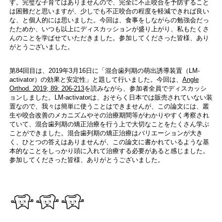
す。完璧な子育てはありませんので、完全に不正咬合を予防すること
は困難だと思いますが、少しでも不正咬合の程度を軽減できれば良い
な、と個人的には思いました。今回は、食事をしながらの勉強会だっ
たためか、いつも以上にディスカッションが盛り上がり、私もたくさ
んのことを学ばせていただきました。参加してくださった皆様、あり
がとうございました。
第84回目は、2019年3月16日に「混合歯列期の萌出誘導装置（LM-
activator）の効果と安定性」と題して行いました。今回は、
Angle
Orthod. 2019; 89: 206-213
を読みながら、参加者全員でディスカッシ
ョンしました。LM-activatorは、おそらく日本では販売されていない装
置なので、我々は簡単に使うことはできませんが、この論文には、叢
生や咬合改善のメカニズムやその治療期間等がわかりやすく考察され
ていて、混合歯列期の矯正治療を行う上で大切なことをたくさん学ぶ
ことができました。混合歯列期の矯正治療はバリエーションが大き
く、ひとつの答えはありませんが、この論文に書かれているような基
本的なことをしっかり頭に入れて治療する必要があると感じました。
参加してくださった皆様、ありがとうございました。