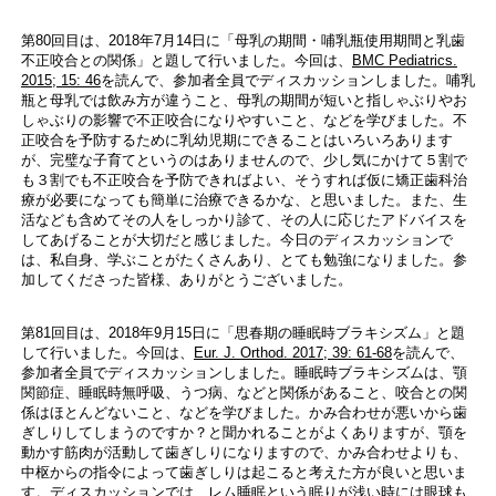
第80回目は、2018年7月14日に「母乳の期間・哺乳瓶使用期間と乳歯
不正咬合との関係」と題して行いました。今回は、
BMC Pediatrics.
2015; 15: 46
を読んで、参加者全員でディスカッションしました。哺乳
瓶と母乳では飲み方が違うこと、母乳の期間が短いと指しゃぶりやお
しゃぶりの影響で不正咬合になりやすいこと、などを学びました。不
正咬合を予防するために乳幼児期にできることはいろいろあります
が、完璧な子育てというのはありませんので、少し気にかけて５割で
も３割でも不正咬合を予防できればよい、そうすれば仮に矯正歯科治
療が必要になっても簡単に治療できるかな、と思いました。また、生
活なども含めてその人をしっかり診て、その人に応じたアドバイスを
してあげることが大切だと感じました。今日のディスカッションで
は、私自身、学ぶことがたくさんあり、とても勉強になりました。参
加してくださった皆様、ありがとうございました。
第81回目は、2018年9月15日に「思春期の睡眠時ブラキシズム」と題
して行いました。今回は、
Eur. J. Orthod. 2017; 39: 61-68
を読んで、
参加者全員でディスカッションしました。睡眠時ブラキシズムは、顎
関節症、睡眠時無呼吸、うつ病、などと関係があること、咬合との関
係はほとんどないこと、などを学びました。かみ合わせが悪いから歯
ぎしりしてしまうのですか？と聞かれることがよくありますが、顎を
動かす筋肉が活動して歯ぎしりになりますので、かみ合わせよりも、
中枢からの指令によって歯ぎしりは起こると考えた方が良いと思いま
す。ディスカッションでは、レム睡眠という眠りが浅い時には眼球も