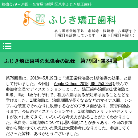
勉強会79～84回ー名古屋市昭和区八事ふじき矯正歯科
名古屋市営地下鉄 名城線・鶴舞線 八事駅すぐ
日曜日も診療しています！（第３日曜日を除く）
第79回~第84回
ふじき矯正歯科の勉強会の記録
第79回目は、2018年5月19日に「矯正歯科治療の1期治療の効果」と題
して行いました。今回は、
Angle Orthod. 2018; 88: 253-258
を読んで、
参加者全員でディスカッションしました。矯正歯科治療の1期治療は、
III級、II級、I級それぞれで、程度の差はあるが効果はあることなどを
学びました。1期治療は、治療期間が長くなるなどのマイナス面、シン
プルな装置でそれなりに改善するなどのプラス面があり、賛否両論あ
ります。今日のディスカッションでも、1期治療のメリットやデメリッ
トが次々に出てきて、いろいろな考え方があることがよくわかりまし
た。私自身、1期治療については思い悩むことが多々あり、今日の参加
者から聞かせていただいた意見は大変参考になりました。参加してく
ださった皆様、ありがとうございました。