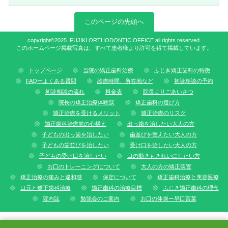
このページの先頭へ
copyright©2025 FUJIKI ORTHODONTIC OFFICE all rights reserved.
このホームページ掲載写真は、すべて患者様より許可を得て掲載しています。
トップページ
当院の矯正歯科治療
ふじき矯正歯科の特徴
FAQーよくある質問
診療時間、所在地など
初診相談の予約
初診相談の流れ
料金表
院長よりごあいさつ
院長の矯正治療体験談
矯正歯科の選び方
矯正治療を受けるメリット
矯正治療のリスク
矯正歯科治療前の心構え
出っ歯を治したい大人の方
子どもの出っ歯を治したい
歯並びを整えたい大人の方
子どもの歯並びを治したい
受け口を治したい大人の方
子どもの受け口を治したい
口の動きもきれいにしたい方
お口のトレーニングについて
大人の方の矯正装置
矯正治療の痛みと違和感
保定について
矯正歯科治療と美容医療
口元と矯正歯科治療
矯正歯科の治療目標
ふじき矯正歯科の理念
院内誌
勉強会のご案内
お口の体操ー早口言葉