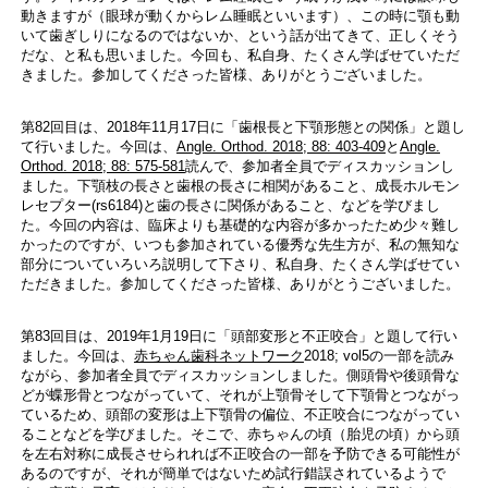
動きますが（眼球が動くからレム睡眠といいます）、この時に顎も動
いて歯ぎしりになるのではないか、という話が出てきて、正しくそう
だな、と私も思いました。今回も、私自身、たくさん学ばせていただ
きました。参加してくださった皆様、ありがとうございました。
第82回目は、2018年11月17日に「歯根長と下顎形態との関係」と題し
て行いました。今回は、
Angle. Orthod. 2018; 88: 403-409
と
Angle.
Orthod. 2018; 88: 575-581
読んで、参加者全員でディスカッションし
ました。下顎枝の長さと歯根の長さに相関があること、成長ホルモン
レセプター(rs6184)と歯の長さに関係があること、などを学びまし
た。今回の内容は、臨床よりも基礎的な内容が多かったため少々難し
かったのですが、いつも参加されている優秀な先生方が、私の無知な
部分についていろいろ説明して下さり、私自身、たくさん学ばせてい
ただきました。参加してくださった皆様、ありがとうございました。
第83回目は、2019年1月19日に「頭部変形と不正咬合」と題して行い
ました。今回は、
赤ちゃん歯科ネットワーク
2018; vol5の一部を読み
ながら、参加者全員でディスカッションしました。側頭骨や後頭骨な
どが蝶形骨とつながっていて、それが上顎骨そして下顎骨とつながっ
ているため、頭部の変形は上下顎骨の偏位、不正咬合につながってい
ることなどを学びました。そこで、赤ちゃんの頃（胎児の頃）から頭
を左右対称に成長させられれば不正咬合の一部を予防できる可能性が
あるのですが、それが簡単ではないため試行錯誤されているようで